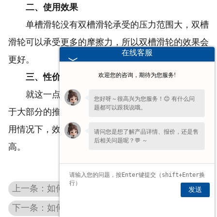
二、使用效果
单槽滑轮没有双槽滑轮承受的压力范围大，双槽
滑轮可以承受更多的摩擦力，所以双槽滑轮的效果会
在线客服
更好。
欢迎您的咨询，期待为您服务!
三、性价比
就这一点来说，因为单槽滑轮其实已经能够适用
您好呀～很高兴为您服务！😊 有什么问
题都可以跟我说哦。
于大部分的推拉门窗类型，所以其实两者在一般的使
用情况下，效果没有差别，而且单槽滑轮的性价比更
请问您是想了解产品详情、报价，还是售
后相关问题呢？💬 ～
高。
上一条：如何判断轨道滑轮质量好坏？
发送
下一条：如何保证我公司生产的五金配件质量良好？