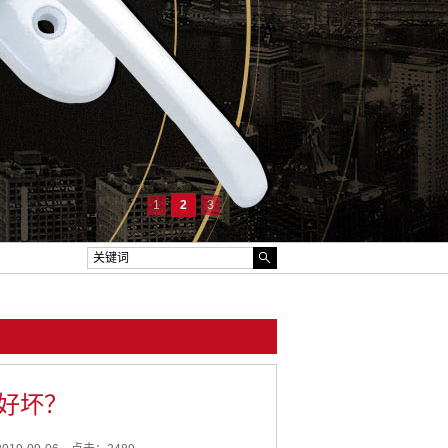
1
2
3
好坏？