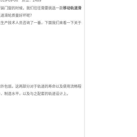
19-09-06
点击：2489
装门窗的时候，我们往往需要挑选一款
移动轨道滑
轨道滑轮质量好坏呢？
生产技术人员咨询了一番，下面我们来看一下关于
外包层。这两部分对于轨道的寿命以及使用流畅程
计、制造水平，以及与之配套的轨道设计上。