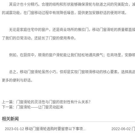
其设计也十分精巧。合理的结构和形状能够确保滑轮与轨道之间的完美配合，减
的减震功能，在门窗移动过程中有效降低噪音，提供更加安静舒适的使用环境。
无论是家庭住宅中的窗户，还是商业场所的推拉门，移动门窗滑轮的质量都直接
了我们的日常活动，还延长了门窗的使用寿命。
例如，在厨房中，顺滑的窗户滑轮能让我们轻松地通风换气；在商场里，安静顺
总之，移动门窗滑轮虽然小巧，但却是实现门窗顺滑移动的核心要素。选择高品
更多的便利与舒适。
上一篇：
门窗滑轮的灵活性与门窗的密封性有什么关系？
下一篇：
门窗滑轮——让门窗灵动起来
相关新闻
2023-01-12
移动门窗滑轮选购时要留意以下事项...
2022-06-02
门