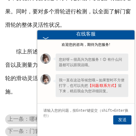
果。同时，要对多个滑轮进行检测，以全面了解门窗
滑轮的整体灵活性状况。
在线客服
欢迎您的咨询，期待为您服务!
综上所述，通过手动推动、观察运动轨迹、听声
您好呀～很高兴为您服务！😊 有什么问
音以及测量力量等方法，可以较为准确地检测门窗滑
题都可以跟我说哦。
轮的滑动灵活性，从而及时发现问题并采取相应的措
我一直在这边等候您哦～如果暂时不方便
打字，也可以先把
【问题/联系方式】
留
施。
下来，稍后我会为您详细回复。
上一条：哪种移动门窗滑轮更适合潮湿的环境？
发送
下一条：门窗滑轮的灵活性与门窗的密封性有什么关系？