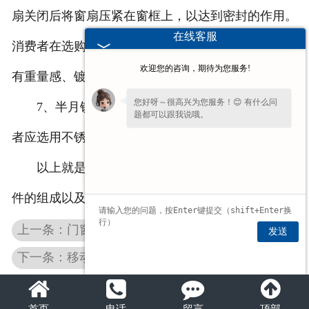
扇关闭后将窗扇压紧在窗框上，以达到密封的作用。
在线客服
消费者在选购时应注意观察表面平整、无毛刺、手掂
欢迎您的咨询，期待为您服务!
有重量感、镀层表面均匀即可；
您好呀～很高兴为您服务！😊 有什么问
7、半月锁：大部分为扇与扇之间的钩锁。消费
题都可以跟我说哦。
者应选用不锈钢或铝合金制作的为佳。
以上就是
立豪五金
门窗配件
为大家介绍的五金配
件的组成以及特点，希望对大家有所帮助。
上一条：门窗五金滑轮是厨房推拉门必不可少的选择
发送
下一条：移动门窗滑轮的安装知识