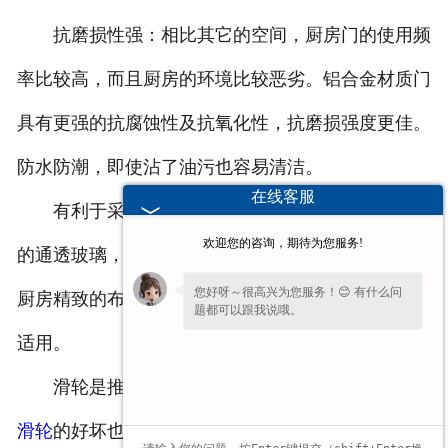
抗磨损性强：相比其它的空间，厨房门的使用频
率比较高，而且厨房的环境比较恶劣。铝合金材质门
具有更强的抗腐蚀性及抗氧化性，抗磨损强度更佳。
防水防潮，即使沾了油污也容易清洁。
在线客服
有利于采光和扩展视觉空间：推拉门具有大面积
欢迎您的咨询，期待为您服务!
的通透玻璃，不仅有利于提高厨房采光率，还能展示
您好呀～很高兴为您服务！😊 有什么问
厨房精致的布局，视觉上有延伸扩展感，中小户型均
题都可以跟我说哦。
适用。
滑轮是推拉门上不可缺少的配件，因此
门窗五金
滑轮
的好坏也决定了推拉门的使用灵便度。