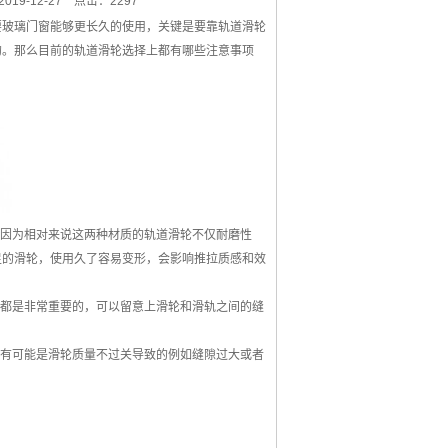
19-12-27
点击：2297
玻璃门窗能够更长久的使用，关键是要靠轨道滑轮
的。那么目前的轨道滑轮选择上都有哪些注意事项
因为相对来说这两种材质的轨道滑轮不仅耐磨性
足的滑轮，使用久了容易变形，会影响推拉质感和效
都是非常重要的，可以留意上滑轮和滑轨之间的缝
有可能是滑轮质量不过关导致的例如缝隙过大或者