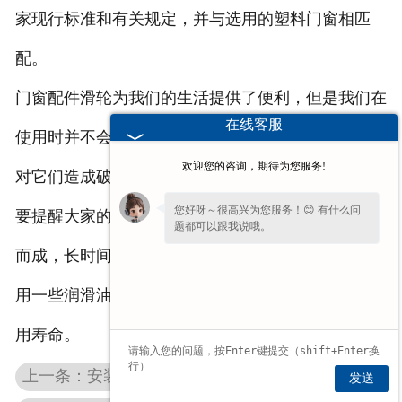
家现行标准和有关规定，并与选用的塑料门窗相匹
配。
门窗配件滑轮为我们的生活提供了便利，但是我们在
在线客服
使用时并不会过多的注意它们，有时甚至会不经意间
欢迎您的咨询，期待为您服务!
对它们造成破坏，从而影响门窗的正常闭合。在这里
您好呀～很高兴为您服务！😊 有什么问
要提醒大家的是，有些门窗配件滑轮是采用金属制造
题都可以跟我说哦。
而成，长时间使用后若是出现卡死或生锈现象可以使
用一些润滑油对其保养，这样也有助于延长配件的使
用寿命。
上一条：安装移动门窗滑轮的前期工作
发送