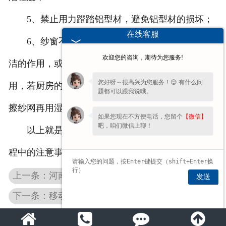
5、禁止用力蹬踏铝型材，避免铝型材的损坏；
在线客服
6、纱窗不用拆下来清洗，拉动纱窗时可起到清
欢迎您的咨询，期待为您服务!
洁的作用，或者用鸡毛掸轻拍纱网也可起到清洁的作
您好呀～很高兴为您服务！😊 有什么问
用，若厨房的纱窗沾到油烟，可用湿布蘸点洗洁精轻
题都可以跟我说哦。
擦纱网再用湿布擦净，等纱网干后在回卷。
如果您现在不方便电话，您留个
【微信】
吧，咱们微信上聊！
以上就是
门窗滑轮生产厂家
为大家介绍的使用过
程中的注意事项，希望对大家有所帮助。
上一条：河南门窗滑轮是如何安装的？
发送
下一条：移动门窗滑轮五金的用途