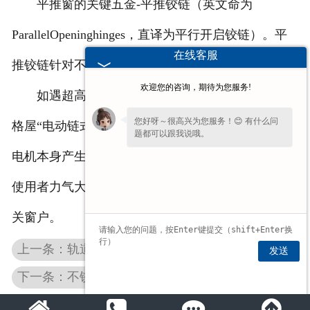
平推窗的关键五金-平推铰链（英文命为
ParallelOpeninghinges，直译为平行开启铰链）。平
在线客服
推铰链针对不同窗型，有不同规格。
欢迎您的咨询，期待为您服务!
如遇超高、超重窗型，根据业主的需求，也可配
您好呀～很高兴为您服务！😊 有什么问
格屋“电动链式驱动器”装置，用来辅助开启和关闭。
题都可以跟我说哦。
电机本身产生的推拉力可达数百到上千牛，所以无论
看到您停留许久啦，如果暂时不方便打
字，可以留下您的
【电话】
🔔我会尽快回
使用者力气大小，使用者只需按动开关，即可轻松开
复您。
关窗户。
上一条：轨道滑轮对推拉门的作用及选购技巧
发送
下一条：不锈钢门窗滑轮厂家浅析推拉门的相互比较