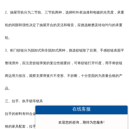
2、抽屉导轨分为二节轨、三节轨两种，选择时外表油漆和电镀的光亮度，承重
轮的间隙和强性决定了抽屉开合的灵活和噪音，应挑选耐磨及转动均匀的承重
轮。
3、柜门铰链分为脱卸式和非脱卸式两种，挑选铰链除了目测、手感铰链表面平
整珧滑外，应注意铰链弹簧的复位性能要好，可将铰链打开95度，用手将铰链
两边用力按压，观察支撑弹簧片不变形、不折断，十分坚固的为质量合格的产
品。
三、拉手、执手锁等锁具
在线客服
拉手的材料有锌合金、铜、铝、不锈钢、塑胶、原木、陶瓷等。为了与各种风
欢迎您的咨询，期待为您服务!
格的家具配套，拉手的形状、色彩更是千资百态、五彩缤纷。经过电镀和静电