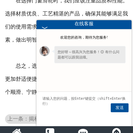
在选择门窗滑轮时，我们应该注重品质和性能。
选择材质优良、工艺精湛的产品，确保其能够满足我
在线客服
们的使用需求。可以参考品牌口碑、用户评价等因
欢迎您的咨询，期待为您服务!
素，做出明智的选择。
您好呀～很高兴为您服务！😊 有什么问
题都可以跟我说哦。
总之，选择合适的门窗滑轮，能够让我们的生活
如果您现在不方便电话，您留个
【微信】
吧，咱们微信上聊！
更加舒适便捷。让我们用心挑选，为自己的家打造一
个顺滑、宁静的门窗世界，畅享美好的生活。
发送
上一条：揭秘门窗滑轮：顺滑背后的技术