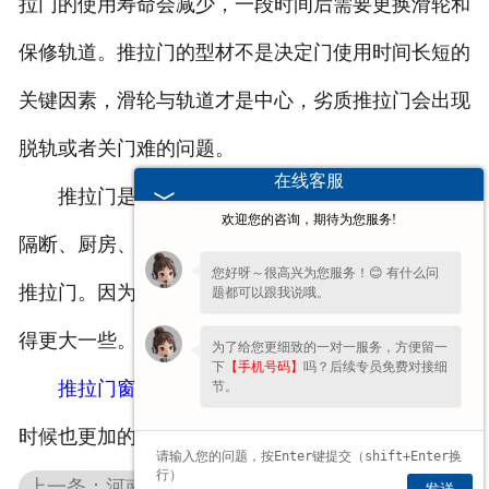
拉门的使用寿命会减少，一段时间后需要更换滑轮和
保修轨道。推拉门的型材不是决定门使用时间长短的
关键因素，滑轮与轨道才是中心，劣质推拉门会出现
脱轨或者关门难的问题。
在线客服
推拉门是家居日常较为常见的门类型之一，客厅
欢迎您的咨询，期待为您服务!
隔断、厨房、浴室、阳台隔断等室内空间都可以采用
您好呀～很高兴为您服务！😊 有什么问
推拉门。因为推拉门非常省空间，可以让室内空间显
题都可以跟我说哦。
得更大一些。
为了给您更细致的一对一服务，方便留一
下
【手机号码】
吗？后续专员免费对接细
推拉门窗滑轮
选择的好，那么您在使用拖拉门的
节。
时候也更加的省力。
上一条：河南门窗滑轮厂家浅析如何辨别铝合金门窗的质量？