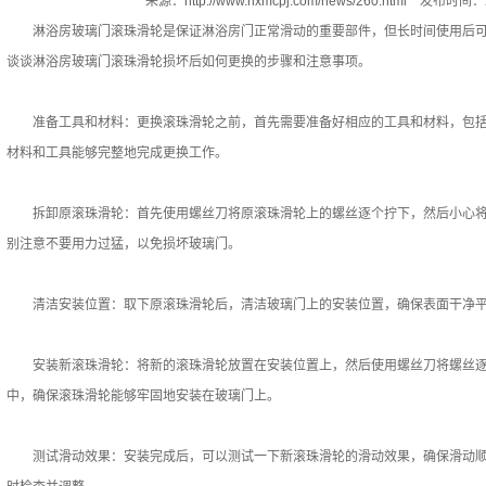
来源：
http://www.hxmcpj.com/news/260.html
发布时间：20
淋浴房玻璃门滚珠滑轮是保证淋浴房门正常滑动的重要部件，但长时间使用后可
谈谈淋浴房玻璃门滚珠滑轮损坏后如何更换的步骤和注意事项。
准备工具和材料：更换滚珠滑轮之前，首先需要准备好相应的工具和材料，包括
材料和工具能够完整地完成更换工作。
拆卸原滚珠滑轮：首先使用螺丝刀将原滚珠滑轮上的螺丝逐个拧下，然后小心将
别注意不要用力过猛，以免损坏玻璃门。
清洁安装位置：取下原滚珠滑轮后，清洁玻璃门上的安装位置，确保表面干净平
安装新滚珠滑轮：将新的滚珠滑轮放置在安装位置上，然后使用螺丝刀将螺丝逐
中，确保滚珠滑轮能够牢固地安装在玻璃门上。
测试滑动效果：安装完成后，可以测试一下新滚珠滑轮的滑动效果，确保滑动顺