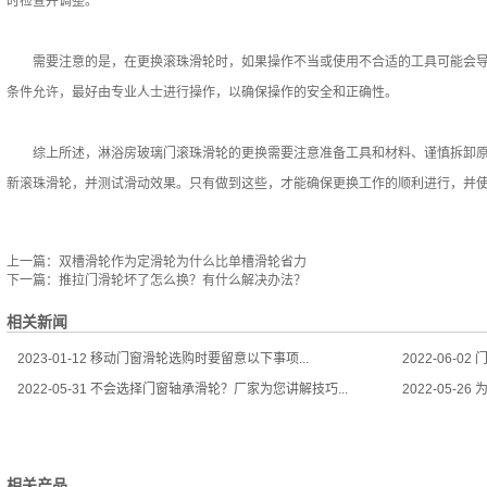
时检查并调整。
需要注意的是，在更换滚珠滑轮时，如果操作不当或使用不合适的工具可能会导
条件允许，最好由专业人士进行操作，以确保操作的安全和正确性。
综上所述，淋浴房玻璃门滚珠滑轮的更换需要注意准备工具和材料、谨慎拆卸原
新滚珠滑轮，并测试滑动效果。只有做到这些，才能确保更换工作的顺利进行，并
上一篇：
双槽滑轮作为定滑轮为什么比单槽滑轮省力
下一篇：
推拉门滑轮坏了怎么换？有什么解决办法？
相关新闻
2023-01-12
移动门窗滑轮选购时要留意以下事项...
2022-06-02
门
2022-05-31
不会选择门窗轴承滑轮？厂家为您讲解技巧...
2022-05-26
为
相关产品