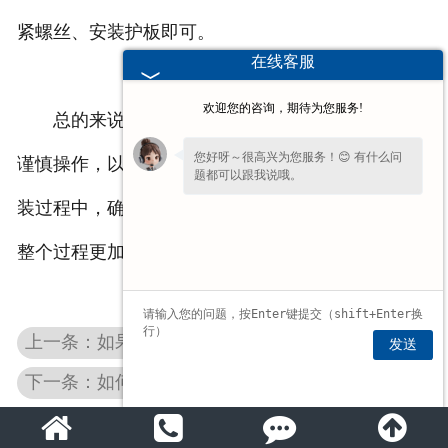
紧螺丝、安装护板即可。
在线客服
欢迎您的咨询，期待为您服务!
总的来说，拆卸移动门窗滑轮并不复杂，但需要
您好呀～很高兴为您服务！😊 有什么问
谨慎操作，以免损坏门窗或者滑轮本身。在拆卸和安
题都可以跟我说哦。
装过程中，确保使用适当的工具并注意安全，可以让
如果您愿意，留下
【手机号】
🔔后续有优
惠和详情第一时间电话通知您哦。
整个过程更加顺利和安全。
上一条：如果卫生间玻璃门滚珠滑轮坏了该怎么办？
发送
下一条：如何维护保养河南门窗滑轮？要注意什么？