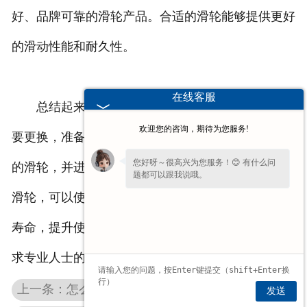
好、品牌可靠的滑轮产品。合适的滑轮能够提供更好
的滑动性能和耐久性。
在线客服
总结起来，更换移动门窗滑轮需要先确认是否需
欢迎您的咨询，期待为您服务!
要更换，准备好工具和材料，拆卸旧的滑轮，安装新
您好呀～很高兴为您服务！😊 有什么问
的滑轮，并进行测试。通过正确的操作和选择合适的
题都可以跟我说哦。
滑轮，可以使门窗的滑动更加平稳、顺畅，延长使用
寿命，提升使用体验。若您不熟悉维修操作，建议寻
求专业人士的帮助。
上一条：怎么合理更换塑钢门窗滚轮
发送