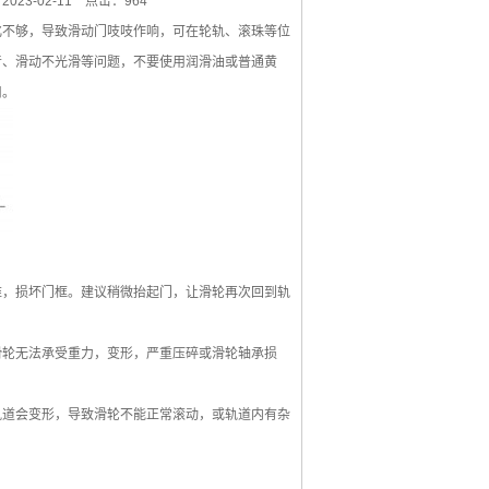
23-02-11
点击：964
不够，导致滑动门吱吱作响，可在轮轨、滚珠等位
音、滑动不光滑等问题，不要使用润滑油或普通黄
用。
，损坏门框。建议稍微抬起门，让滑轮再次回到轨
轮无法承受重力，变形，严重压碎或滑轮轴承损
道会变形，导致滑轮不能正常滚动，或轨道内有杂