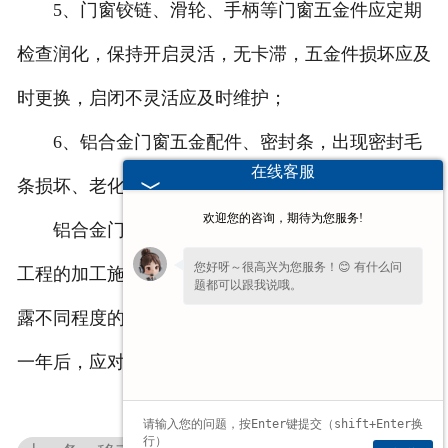
5、门窗铰链、滑轮、手柄等门窗五金件应定期
检查润化，保持开启灵活，无卡滞，五金件损坏应及
时更换，启闭不灵活应及时维护；
6、铝合金门窗五金配件、密封条，出现密封毛
在线客服
条损坏、老化或缩短时应及时修复或更换。
欢迎您的咨询，期待为您服务!
铝合金门窗工程竣工验收后一年内，铝合金门窗
您好呀～很高兴为您服务！😊 有什么问
工程的加工施工技术及材料、五金件、密封材料的暴
题都可以跟我说哦。
露不同程度的缺陷。因此，铝合金门窗工程竣工验收
一年后，应对铝合金门窗工程进行检查养护。