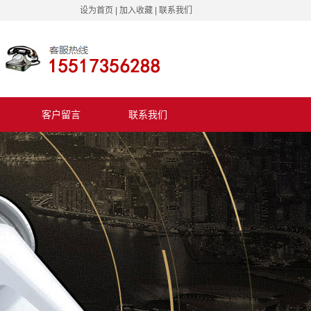
设为首页
|
加入收藏
|
联系我们
客户留言
联系我们