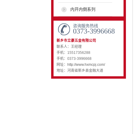
内开内倒系列
咨询服务热线
0373-3996668
新乡市立豪五金有限公司
联系人：王经理
手机：15517356288
手机：0373-3996668
网址：
http://www.hxmcpj.com/
地址：河南省新乡县金融大道