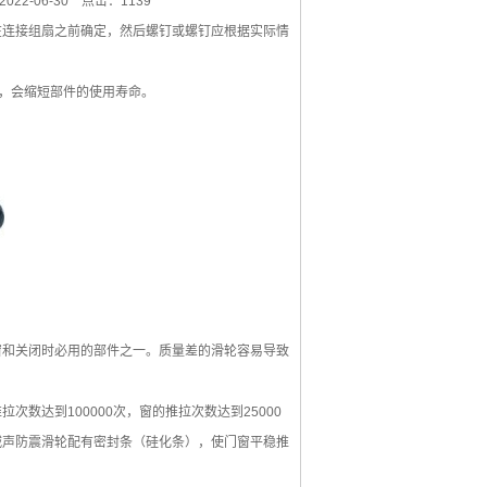
22-06-30
点击：1139
连接组扇之前确定，然后螺钉或螺钉应根据实际情
，会缩短部件的使用寿命。
和关闭时必用的部件之一。质量差的滑轮容易导致
达到100000次，窗的推拉次数达到25000
减声防震滑轮配有密封条（硅化条），使门窗平稳推