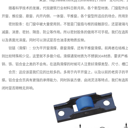
来源：
http://www.hxmcpj.com/news/17.html
发布时间：20
随着科学技术的发展，代现建筑行业材料日新月异。各个新型材类、门窗配件应
开窗、推拉窗、悬窗、内开内倒、一体窗、平推窗，各个窗型所适应的场合，所用
密封胶条：在门窗中被大量使用到，不管是门窗扇与框的接触部位，还是玻璃与
减震、消意、密封、隔音、防尘等作用。所以密封胶条的做用不可乎视。我们在选
以及表面光泽度。同时可以测试是否也油漆类物质反映。
铰链（滑撑）：分为平开窗滑撑、悬窗滑撑、还有平推窗滑撑。前两者在结格上
则比较特殊和少见，这里就不多做介绍。滑撑通常材质为不锈钢304材质、要求严格的
铜、铁、铝合金之类的不会有。在选购滑撑的时候可人注意好滑撑类型、尺寸、槽
合页：这应该是我们见的比较多的。多用于内平开窗上，以及以前的老房子的平
撑。铝合金合页具有更强的承得能力、同时拆装方便、启闭灵活等特点，我们有选
闭时是否顺畅无异响。