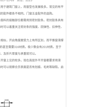
17-11-03
点击：2225
用于建筑门窗上，而窗型也发展极多。常见的有平
到的配件都各不相同。门窗五金配件的选购。
扇料的接触部位都需用到密封胶条。密封胶条具有
购时可以着重关注密封条的强度、回弹性、拉伸性、
相似，开启角度跟受力上有所区别，而平推窗滑撑
甚至需要316材质。极少数会有201材质。至于
口、及折片厚度与承重就可以。
开窗上见的较多。现在高层外平开窗都要求用滑
购时可以观察合页表面是否有划痕、毛刺等缺陷，启