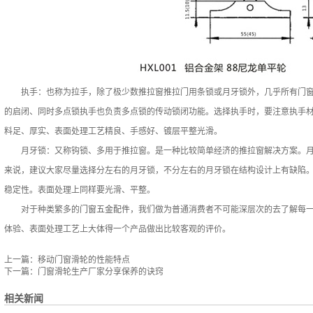
执手：也称为拉手，除了极少数推拉窗推拉门用条锁或月牙锁外，几乎所有门窗
的启闭、同时多点锁执手也负责多点锁的传动锁闭功能。选择执手时，要注意执手
料足、厚实、表面处理工艺精良、手感好、镀层平整光滑。
月牙锁：又称钩锁、多用于推拉窗。是一种比较简单经济的推拉窗解决方案。月牙
来说，建议大家尽量选择分左右的月牙锁，不分左右的月牙锁在结构设计上有缺陷
稳定性。表面处理上同样要光滑、平整。
对于种类繁多的
门窗五金配件
，我们做为普通消费者不可能深层次的去了解每
体验、表面处理工艺上大体得一个产品做出比较客观的评价。
上一篇：
移动门窗滑轮的性能特点
下一篇：
门窗滑轮生产厂家分享保养的诀窍
相关新闻