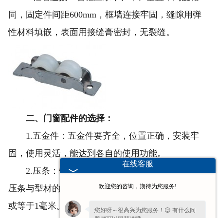
同，固定件间距600mm，框墙连接牢固，缝隙用弹
性材料填嵌，表面用接缝膏密封，无裂缝。
二、门窗配件的选择：
1.五金件：五金件要齐全，位置正确，安装牢
固，使用灵活，能达到各自的使用功能。
在线客服
2.压条：带密封条的压条必须与玻璃全部贴紧，
欢迎您的咨询，期待为您服务!
压条与型材的接缝处应无明显缝隙，接头缝隙应小于
或等于1毫米。
您好呀～很高兴为您服务！😊 有什么问