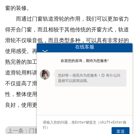
窗的装修。
而通过门窗轨道滑轮的作用，我们可以更加省力
得开合门窗，而且相较于其他传统的开窗方式，轨道
滑轮不仅噪音低，而且类型多种，可以具有非常好的
在线客服
使用感受。再加上由于门窗轨道在加工过程中采用成
欢迎您的咨询，期待为您服务!
熟完善的加工工艺，所以现在市面上大部分的门窗轨
道滑轮用料讲究，而且采用独特的表面热处理技术，
您好呀～很高兴为您服务！😊 有什么问
题都可以跟我说哦。
不仅提高了滑轮的刚度和硬度，同时也增大了耐磨
看到您停留许久啦，如果暂时不方便打
性，整体使用寿命长，而且不易腐蚀生锈，性能更加
字，可以留下您的
【电话】
🔔我会尽快回
复您。
良好，使用更加安心。
上一条：门窗五金滑轮为何能够得到市场认可？
发送